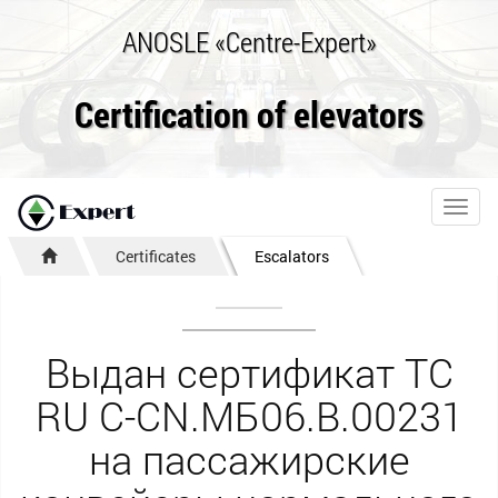
ANOSLE «Centre-Expert»
Certification of elevators
Toggl
navig
Certificates
Escalators
Выдан сертификат ТС
RU С-CN.МБ06.В.00231
на пассажирские