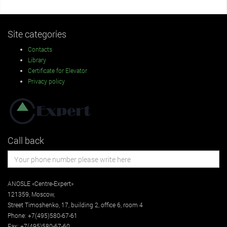
Site categories
Contacts
Library
Certificate for Elevator
Privacy policy
Call back
ANOSLE «Centre-Expert»
121359
,
Moscow
,
Street
Timoshenko, 17, building 2
, office 6, room 4
Phone:
+7(495)580-67-61
Fax:
+7(495)580-67-60